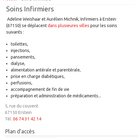
Vous êtes ici
Soins Infirmiers
Adeline Weishaar et Aurélien Michnik, Infirmiers à Erstein
(67150) se déplacent
dans plusieures villes
pour les soins
suivants :
toilettes,
injections,
pansements,
dialyse,
alimentation antérale et parentérale,
prise en charge diabétiques,
perfusions,
accompagnement de fin de vie
préparation et administration de médicaments...
5, rue du couvent
67150 Erstein
Tél.
06 74 31 42 14
Plan d'accès