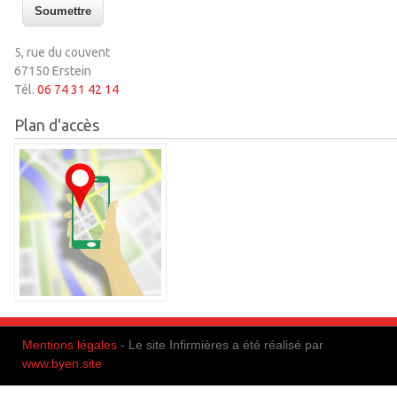
5, rue du couvent
67150 Erstein
Tél.
06 74 31 42 14
Plan d'accès
Mentions légales
- Le site Infirmières a été réalisé par
www.byen.site